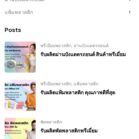
แฟ้มพลาสติก
1
Posts
พรีเมียมพลาสติก
,
ม่านบังแดดรถยนต์
รับผลิตม่านบังแดดรถยนต์ สินค้าพรีเมี่ยม
พรีเมียมพลาสติก
,
แฟ้มพลาสติก
รับผลิตแฟ้มพลาสติก คุณภาพดีที่สุด
พัดพลาสติก
รับผลิตพัดพลาสติกพรีเมี่ยม