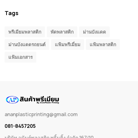
Tags
พรีเมียมพลาสติก
พัดพลาสติก
ม่านบังแดด
ม่านบังแดดรถยนต์
แฟ้มพรีเมี่ยม
แฟ้มพลาสติก
แฟ้มเอกสาร
ananplasticprinting@gmail.com
081-8457205
บริษัท อนันต์พลาสติก พริ้นติ้ง จำกัด 167/10