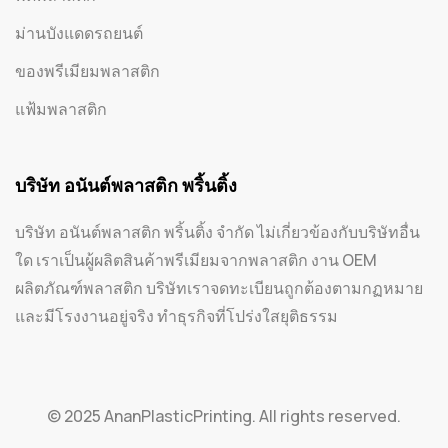
ม่านบังแดดรถยนต์
ของพรีเมียมพลาสติก
แฟ้มพลาสติก
บริษัท อนันต์พลาสติก พริ้นติ้ง
บริษัท อนันต์พลาสติก พริ้นติ้ง จำกัด ไม่เกี่ยวข้องกับบริษัทอื่น
ใด เราเป็นผู้ผลิตสินค้าพรีเมียมจากพลาสติก งาน OEM
ผลิตภัณฑ์พลาสติก บริษัทเราจดทะเบียนถูกต้องตามกฏหมาย
และมีโรงงานอยู่จริง ทำธุรกิจที่โปร่งใสยุติธรรม
© 2025 AnanPlasticPrinting. All rights reserved.