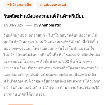
พรีเมียมพลาสติก
ม่านบังแดดรถยนต์
รับผลิตม่านบังแดดรถยนต์ สินค้าพรีเมี่ยม
17/08/2025
by
Ananplastic
รับผลิตม่านบังแดดรถยนต์ – โปรโมตแบรนด์บนท้องถนนได้
ทุกวัน กำลังมองหา “ม่านบังแดดรถยนต์พรีเมี่ยม” เพื่อใช้เป็น
ของแจก-ของแถมในงานอีเวนต์ หรือโปรโมชันแบรนด์ใช่
ไหม? บริษัทอนันต์พลาสติกพริ้นติ้ง คือโรงงาน รับผลิตม่านบัง
แดดรถยนต์ โดยตรง — สั่งขั้นต่ำเพียง 200 ชิ้น ก็ได้ ราคา
โรงงาน พร้อมบริการ งานด่วน ส่งตรงถึงมือคุณอย่างรวดเร็ว
และปลอดภัย จุดเด่นม่านบังแดดรถยนต์จากอนันต์พลาสติก
พริ้นติ้งคุณสมบัติ รายละเอียดวัสดุแข็งแรงทนทาน | โครงลวด
+ ผ้าโพลีเอสเตอร์เคลือบ UV ช่วยสะท้อนความร้อน ใช้งานได้
ยาวนานไดคัทได้ทุกทรง |...