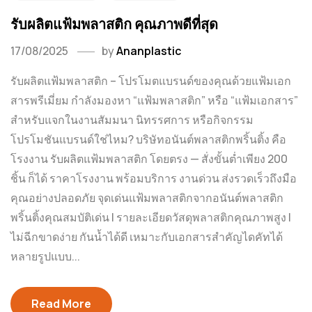
รับผลิตแฟ้มพลาสติก คุณภาพดีที่สุด
17/08/2025
by
Ananplastic
รับผลิตแฟ้มพลาสติก – โปรโมตแบรนด์ของคุณด้วยแฟ้มเอก
สารพรีเมี่ยม กำลังมองหา “แฟ้มพลาสติก” หรือ “แฟ้มเอกสาร”
สำหรับแจกในงานสัมมนา นิทรรศการ หรือกิจกรรม
โปรโมชันแบรนด์ใช่ไหม? บริษัทอนันต์พลาสติกพริ้นติ้ง คือ
โรงงาน รับผลิตแฟ้มพลาสติก โดยตรง — สั่งขั้นต่ำเพียง 200
ชิ้น ก็ได้ ราคาโรงงาน พร้อมบริการ งานด่วน ส่งรวดเร็วถึงมือ
คุณอย่างปลอดภัย จุดเด่นแฟ้มพลาสติกจากอนันต์พลาสติก
พริ้นติ้งคุณสมบัติเด่น | รายละเอียดวัสดุพลาสติกคุณภาพสูง |
ไม่ฉีกขาดง่าย กันน้ำได้ดี เหมาะกับเอกสารสำคัญไดคัทได้
หลายรูปแบบ...
Read More